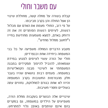
עם משבר וחולי
קבלת בשורה על מחלה קשה, מחוללת שינוי
הן אצל החולה והן בקרב סביבתו.
על פי רוב, החולי מעמת את האדם עם מכלול
רגשות, לעיתים רגשות הסותרים זה את זה
ודוחק באדם, למצא משמעות מחודשת בחייו
ו"לחשב מסלול מחדש".
מטבע הדברים המחלה משפיעה על כל בני
המשפחה כיחידה אחת וכנפרדים;
חולי של הורה עשוי לעיתים לפגוע במידת
עצמאותו, להוביל להיפוך תפקידים במבנה
המשפחתי או לשינוי מבנה הקואליציות
במשפחה. פעמים רבות נושאים שהיו בעבר
חלק מהנורמות החשובות בקרב המשפחה
והיוו לא אחת כגורם למחלוקת, נחווים עתה
כשוליים וחסרי חשיבות.
שינויים אלה הנוצרים בעקבות מחלת הורה,
משפיעים על הילדים במשפחה, גם במקרים
בהם אינם שותפים באופן גלוי למתרחש.