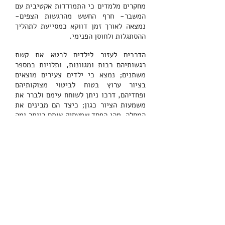
מחקרים מלמדים כי התמודדות אקטיבית עם
המשבר- חרף החשש מהרגשות הצפים-
נמצאה לאורך זמן דווקא כמסייעת לתהליך
ההסתגלות ולחוסן הפנימי.
הדרכים לעזור לילדים לבטא את קשת
רגשותיהם רבות ומגוונות, ותלויות במספר
משתנים; נמצא כי ילדים צעירים מוצאים
בציור ערוץ בטוח לביטוי מצוקותיהם
ופחדיהם, דרכו ניתן לשוחח עימם ולברר את
משמעות הציור כגון; כיצד הם מבינים את
המחלה, מהו הפחד שמעסיק אותם ביותר ומה
יסייע להם בתהליך ההסתגלות וההתמודדות.
לטענת נירה כפיר (1993) בעוד רופאים רבים
ממתינים לתרופת פלא שתחולל שינוי מהיר
ותביא מזור למחלה, התרפיסטים יודעים שאין
בנמצא תרופה שכזו.
נראה איפוא, שלמרות שהשינוי המתרחש
בתהליך הטיפולי לעיתים הינו איטי ומתמשך,
הרי שיש בכוחו לסייע לחולה ולבני משפחתו
למצא מתוך הכאוס שיצרה המחלה, כוחות
להתארגן מחדש.