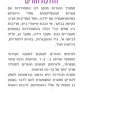
הדרכת הורים
תפקיד ההורות מזמן לנו התמודדות עם
קשיים וקונפליקטים מחיי היומיום
באינטראקציה עם ילדנו, החל ממריבות סביב
הקימה בבוקר, אי הכנת שיעורי בית, מריבות
בין אחים וכד' וכלה בהתמודדות בצמתים
משבריים כגון: מעבר דירה, מעבר גן, עליה
לכיתה א', גיל ההתבגרות, בעיות לימודיות,
גירושין ועוד.
לעיתים ההורים זקוקים למענה נקודתי
וממוקד שניתן ב- 1-2 פגישות נוכח קושי
ספציפי, ולעיתים זקוקים ההורים לתהליך
ארוך יותר של 10-15 פגישות.
מטרת ההדרכה היא בראש ובראשונה לספק
להורים מסגרת המאפשרת להם לדבר באופן
כן ופתוח על שלל רגשותיהם, לרבות רגשות
שאנו נוטים להשתיק כמו; כאב, אכזבה,
תסכול ועוד, שכן רק אז, יוכלו להתפנות
ולזהות את צרכיו הייחודיים של ילדם ולסייע
לו לעבור תהליך של שינוי ולממש את
הפוטנציאל הגלום בו.